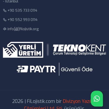
- İstanbul
+90 535 733 0114
+90 552 993 0114
info[@]filojistik.org
2026 | FiLojistik.com bir
Divizyon Yazılım
Çözümleri Ltd. Şti.
ürünüdür.