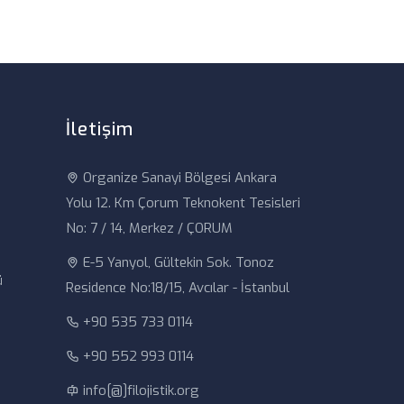
İletişim
Organize Sanayi Bölgesi Ankara
Yolu 12. Km Çorum Teknokent Tesisleri
No: 7 / 14, Merkez / ÇORUM
E-5 Yanyol, Gültekin Sok. Tonoz
ü
Residence No:18/15, Avcılar - İstanbul
+90 535 733 0114
+90 552 993 0114
i
info[@]filojistik.org