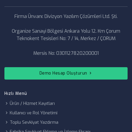
Gider Takibi
Sigorta &
Firma Ünvanı: Divizyon Yazılım Çözümleri Ltd. Şti.
Kasko Takibi
Sanayi Bakım
Organize Sanayi Bölgesi Ankara Yolu 12. Km Çorum
Takibi
Teknokent Tesisleri No: 7 / 14, Merkez / ÇORUM
Egzoz
Emisyon
Mersis No: 0301127820200001
Takibi
Fatura & Fiş
Demo Hesap Oluşturun
Genel Gider
Takibi
Hızlı Menü
Kasa
Yönetimi
Ürün / Hizmet Kayıtları
Çek & Senet
Kullanıcı ve Rol Yönetimi
Takibi
Toplu Sevkiyat Yazdırma
Fabrika Sevkiyat Ekleme ve İzleme Ekranı