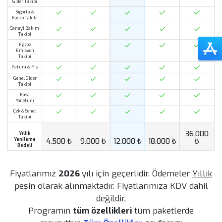
Tanımlama
Excel'den
Data Aktarım
İsteğe Göre
1 Adet
2 Adet
3 Ade
Rapor
Geliştirme
Ek Modül
Geliştirme
Modüller
Üzerinde
Değişiklik
Sefer Emri
Yönetimi
Fiyatlarımız
2026
yılı için geçerlidir. Ödemeler
Yıllık
Akaryakıt
peşin olarak alınmaktadır. Fiyatlarımıza KDV dahil
Gider Takibi
değildir.
Personel
Programın
tüm özellikleri
tüm paketlerde
Harcirah