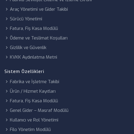
Yıllık
Yenileme
4.500 ₺
9.000 ₺
12.00
Araç Yönetimi ve Gider Takibi
Bedeli
Sürücü Yönetimi
Fatura, Fiş Kasa Modülü
Ödeme ve Teslimat Koşulları
Gizlilik ve Güvenlik
KVKK Aydınlatma Metni
Sistem Özellikleri
Fabrika ve İşletme Takibi
Ürün / Hizmet Kayıtları
Fatura, Fiş Kasa Modülü
Genel Gider – Masraf Modülü
Kullanıcı ve Rol Yönetimi
Filo Yönetim Modülü