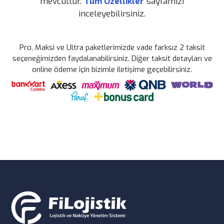
mevcuttur.
Tüm Özellikler
sayfamızı
Takibi
inceleyebilirsiniz.
Piyasa
Araçları
Sevkiyat
Pro, Maksi ve Ultra paketlerimizde vade farksız 2 taksit
Takibi
seçeneğimizden faydalanabilirsiniz. Diğer taksit detayları ve
Komisyon
online ödeme için bizimle iletişime geçebilirsiniz.
Takibi
Sürücü Borç
ve Alacak
Takibi
Fabrika
Sevkiyat
Takibi
Nakliye
Gelir&Gider
Takibi
Trafik Cezası
& Yol/Köprü